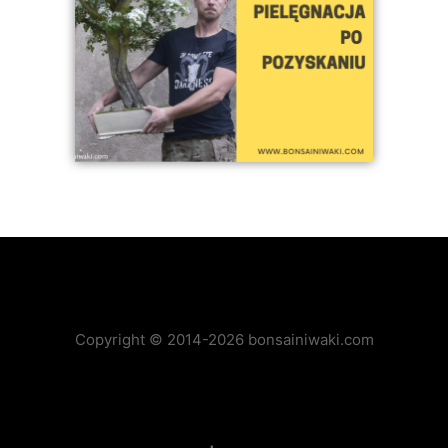
Copyright © 2014-2026 bonsainiwaki.com