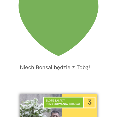
Niech Bonsai będzie z Tobą!