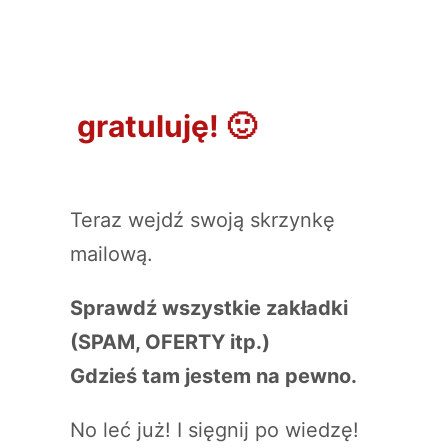
gratuluję! 🙂
Teraz wejdź swoją skrzynkę
mailową.
Sprawdź wszystkie zakładki
(SPAM, OFERTY itp.)
Gdzieś tam jestem na pewno.
No leć już! I sięgnij po wiedzę!