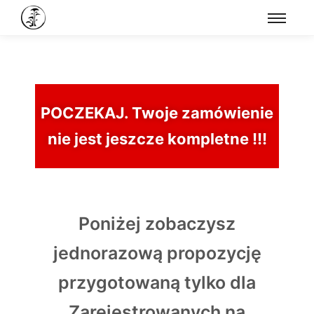
POCZEKAJ. Twoje zamówienie
nie jest jeszcze kompletne !!!
Poniżej zobaczysz
jednorazową propozycję
przygotowaną tylko dla
Zarejestrowanych na