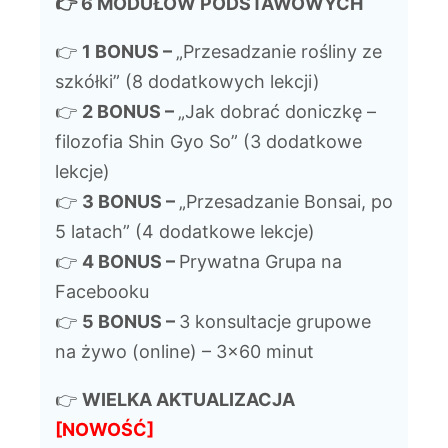
👉 6 MODUŁÓW PODSTAWOWYCH
👉
1 BONUS –
„Przesadzanie rośliny ze
szkółki” (8 dodatkowych lekcji)
👉
2 BONUS –
„Jak dobrać doniczkę –
filozofia Shin Gyo So” (3 dodatkowe
lekcje)
👉
3 BONUS –
„Przesadzanie Bonsai, po
5 latach” (4 dodatkowe lekcje)
👉
4 BONUS –
Prywatna Grupa na
Facebooku
👉
5 BONUS –
3 konsultacje grupowe
na żywo (online) – 3×60 minut
👉
WIELKA AKTUALIZACJA
[NOWOŚĆ]