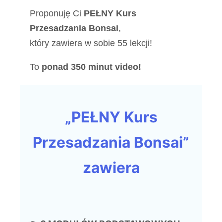
Proponuję Ci
PEŁNY Kurs
Przesadzania Bonsai
,
który zawiera w sobie 55 lekcji!
To
ponad 350 minut video!
„PEŁNY Kurs
Przesadzania Bonsai”
zawiera