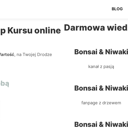
BLOG
Darmowa wied
up Kursu online
Bonsai & Niwak
Wartość
, na Twojej Drodze
kanał z pasją
obą
Bonsai & Niwak
fanpage z drzewem
Bonsai & Niwak