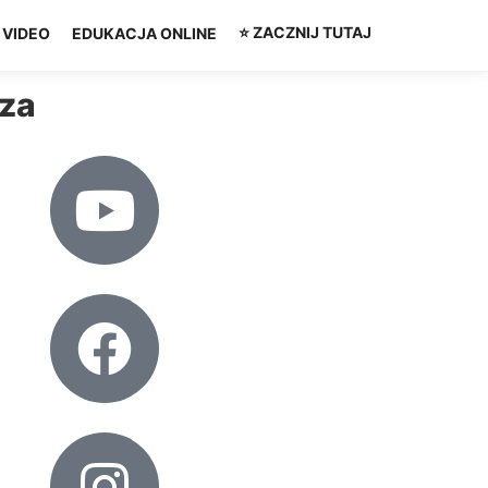
⭐ ZACZNIJ TUTAJ
VIDEO
EDUKACJA ONLINE
za
i
i
i